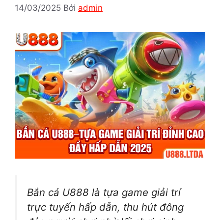
14/03/2025
Bởi
admin
Bắn cá U888 là tựa game giải trí
trực tuyến hấp dẫn, thu hút đông