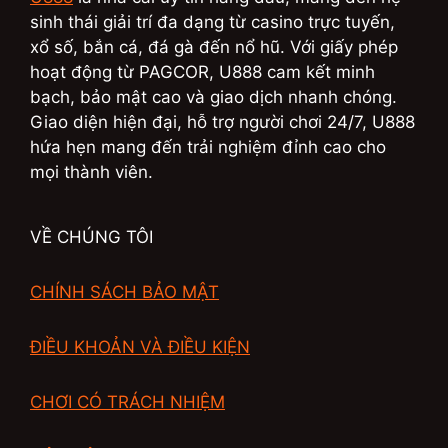
sinh thái giải trí đa dạng từ casino trực tuyến,
xổ số, bắn cá, đá gà đến nổ hũ. Với giấy phép
hoạt động từ PAGCOR, U888 cam kết minh
bạch, bảo mật cao và giao dịch nhanh chóng.
Giao diện hiện đại, hỗ trợ người chơi 24/7, U888
hứa hẹn mang đến trải nghiệm đỉnh cao cho
mọi thành viên.
VỀ CHÚNG TÔI
CHÍNH SÁCH BẢO MẬT
ĐIỀU KHOẢN VÀ ĐIỀU KIỆN
CHƠI CÓ TRÁCH NHIỆM