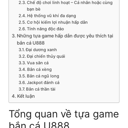
Chế độ chơi linh hoạt – Cá nhân hoặc cùng
bạn bè
Hệ thống vũ khí đa dạng
Cơ hội kiếm lợi nhuận hấp dẫn
Tính năng độc đáo
Những tựa game hấp dẫn được yêu thích tại
bắn cá U888
Đại dương xanh
Đại chiến thủy quái
Vua săn cá
Bắn cá xèng
Bắn cá ngũ long
Jackpot đánh cá
Bắn cá thần tài
Kết luận
Tổng quan về tựa game
bắn cá U888