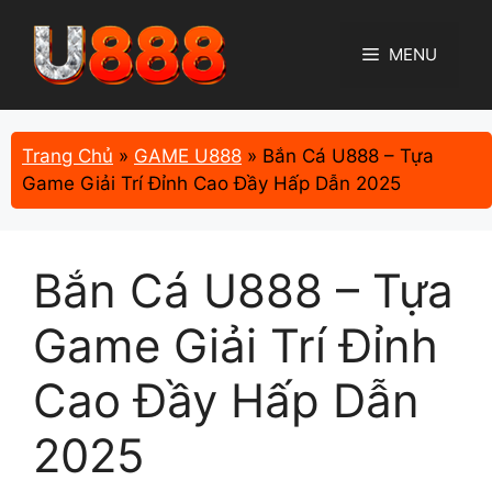
Chuyển
đến
MENU
nội
dung
Trang Chủ
»
GAME U888
»
Bắn Cá U888 – Tựa
Game Giải Trí Đỉnh Cao Đầy Hấp Dẫn 2025
Bắn Cá U888 – Tựa
Game Giải Trí Đỉnh
Cao Đầy Hấp Dẫn
2025