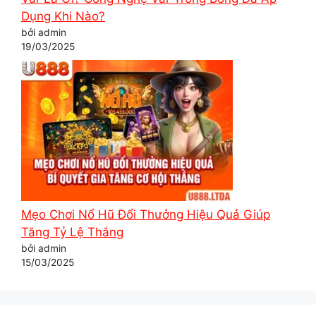
Dụng Khi Nào?
bởi admin
19/03/2025
Mẹo Chơi Nổ Hũ Đổi Thưởng Hiệu Quả Giúp
Tăng Tỷ Lệ Thắng
bởi admin
15/03/2025