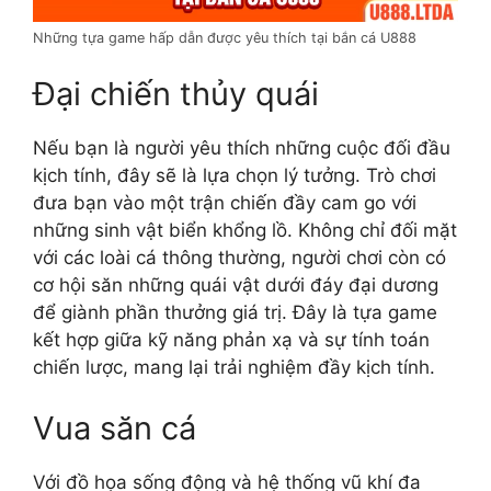
Những tựa game hấp dẫn được yêu thích tại bắn cá U888
Đại chiến thủy quái
Nếu bạn là người yêu thích những cuộc đối đầu
kịch tính, đây sẽ là lựa chọn lý tưởng. Trò chơi
đưa bạn vào một trận chiến đầy cam go với
những sinh vật biển khổng lồ. Không chỉ đối mặt
với các loài cá thông thường, người chơi còn có
cơ hội săn những quái vật dưới đáy đại dương
để giành phần thưởng giá trị. Đây là tựa game
kết hợp giữa kỹ năng phản xạ và sự tính toán
chiến lược, mang lại trải nghiệm đầy kịch tính.
Vua săn cá
Với đồ họa sống động và hệ thống vũ khí đa