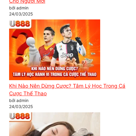
Cho Người Mới
bởi admin
24/03/2025
Khi Nào Nên Dừng Cược? Tâm Lý Học Trong Cá
Cược Thể Thao
bởi admin
24/03/2025