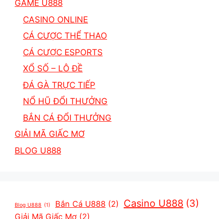
GAME U888
CASINO ONLINE
CÁ CƯỢC THỂ THAO
CÁ CƯỢC ESPORTS
XỔ SỐ – LÔ ĐỀ
ĐÁ GÀ TRỰC TIẾP
NỔ HŨ ĐỔI THƯỞNG
BẮN CÁ ĐỔI THƯỞNG
GIẢI MÃ GIẤC MƠ
BLOG U888
Casino U888
(3)
Bắn Cá U888
(2)
Blog U888
(1)
Giải Mã Giấc Mơ
(2)