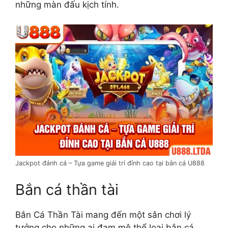
những màn đấu kịch tính.
Jackpot đánh cá – Tựa game giải trí đỉnh cao tại bắn cá U888
Bắn cá thần tài
Bắn Cá Thần Tài mang đến một sân chơi lý
tưởng cho những ai đam mê thể loại bắn cá