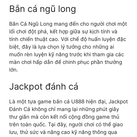
Bắn cá ngũ long
Bắn Cá Ngũ Long mang đến cho người chơi một
lối chơi đột phá, kết hợp giữa sự kịch tính và
tính chiến thuật cao. Với chế độ huấn luyện đặc
biệt, đây là lựa chọn lý tưởng cho những ai
muốn rèn luyện kỹ năng trước khi tham gia các
màn chơi hấp dẫn để chinh phục phần thưởng
lớn.
Jackpot đánh cá
Là một tựa game bắn cá U888 hiện đại, Jackpot
Đánh Cá không chỉ mang lại những phút giây
thư giãn mà còn kết nối cộng đồng game thủ
trên toàn quốc. Tại đây, người chơi có thể giao
lưu, thử sức và nâng cao kỹ năng thông qua