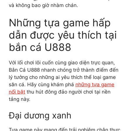
và không bao giờ nhàm chán.
Những tựa game hấp
dẫn được yêu thích tại
bắn cá U888
Với lối chơi lôi cuốn cùng giao diện trực quan,
Bắn Cá U888 nhanh chóng trở thành điểm đến
lý tưởng cho những ai yêu thích thể loại game
săn cá. Hãy cùng khám phá
những tựa game
nổi bật
thu hút đông đảo người chơi tại nền
tảng này.
Đại dương xanh
Tựa game này mang đến trải nghiệm chân thực