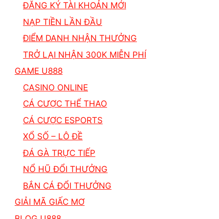
ĐĂNG KÝ TÀI KHOẢN MỚI
NẠP TIỀN LẦN ĐẦU
ĐIỂM DANH NHẬN THƯỞNG
TRỞ LẠI NHẬN 300K MIỄN PHÍ
GAME U888
CASINO ONLINE
CÁ CƯỢC THỂ THAO
CÁ CƯỢC ESPORTS
XỔ SỐ – LÔ ĐỀ
ĐÁ GÀ TRỰC TIẾP
NỔ HŨ ĐỔI THƯỞNG
BẮN CÁ ĐỔI THƯỞNG
GIẢI MÃ GIẤC MƠ
BLOG U888