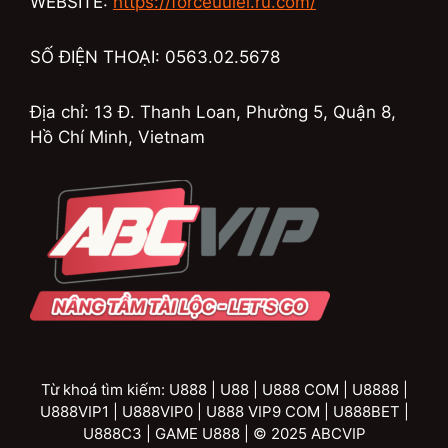
WEBSITE:
https://forceuulei.ru.com/
SỐ ĐIỆN THOẠI: 0563.02.5678
Địa chỉ: 13 Đ. Thanh Loan, Phường 5, Quận 8,
Hồ Chí Minh, Vietnam
Từ khoá tìm kiếm: U888 | U88 | U888 COM | U8888 |
U888VIP1 | U888VIP0 | U888 VIP9 COM | U888BET |
U888C3 | GAME U888 | © 2025 ABCVIP