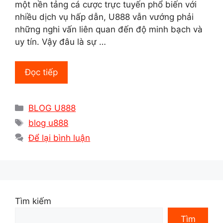
một nền tảng cá cược trực tuyến phổ biến với
nhiều dịch vụ hấp dẫn, U888 vẫn vướng phải
những nghi vấn liên quan đến độ minh bạch và
uy tín. Vậy đâu là sự …
Đọc tiếp
Danh
BLOG U888
mục
Thẻ
blog u888
Để lại bình luận
Tìm kiếm
Tìm