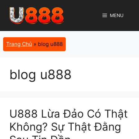
Chuyển
đến
MENU
nội
dung
Trang Chủ
»
blog u888
blog u888
U888 Lừa Đảo Có Thật
Không? Sự Thật Đằng