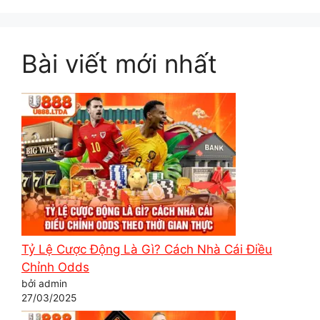
Bài viết mới nhất
Tỷ Lệ Cược Động Là Gì? Cách Nhà Cái Điều
Chỉnh Odds
bởi admin
27/03/2025