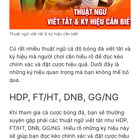
Thuật ngữ viết tắt & ký hiệu cần biết
Có rất nhiều thuật ngữ cá độ bóng đá viết tắt và
ký hiệu mà người chơi cần hiểu rõ để đọc kèo
chính xác và đặt cược hiệu quả. Dưới đây là
những ký hiệu quan trọng mà bạn không thể bỏ
qua.
HDP, FT/HT, DNB, GG/NG
Khi tham gia cá cược bóng đá, bạn sẽ thường
xuyên gặp phải các thuật ngữ viết tắt như HDP,
FT/HT, DNB, GG/NG. Hiểu rõ những ký hiệu này
sẽ giúp bạn đọc kèo chính xác và đặt cược hiệu