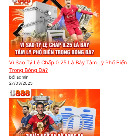
Vì Sao Tỷ Lệ Chấp 0.25 Là Bẫy Tâm Lý Phổ Biến
Trong Bóng Đá?
bởi admin
27/03/2025