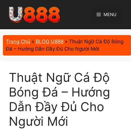
Chuyển
đến
MENU
nội
dung
Trang Chủ
»
BLOG U888
»
Thuật Ngữ Cá Độ Bóng
Đá – Hướng Dẫn Đầy Đủ Cho Người Mới
Thuật Ngữ Cá Độ
Bóng Đá – Hướng
Dẫn Đầy Đủ Cho
Người Mới