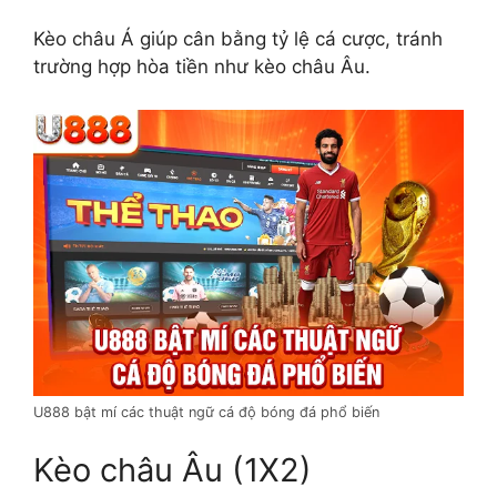
Kèo châu Á giúp cân bằng tỷ lệ cá cược, tránh
trường hợp hòa tiền như kèo châu Âu.
U888 bật mí các thuật ngữ cá độ bóng đá phổ biến
Kèo châu Âu (1X2)