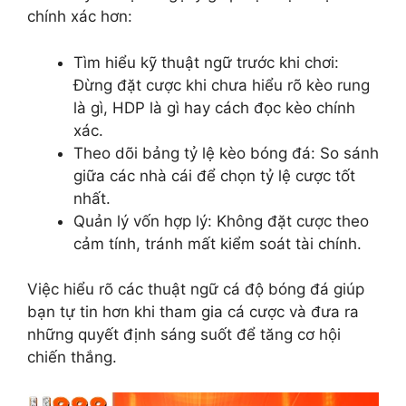
chính xác hơn:
Tìm hiểu kỹ thuật ngữ trước khi chơi:
Đừng đặt cược khi chưa hiểu rõ kèo rung
là gì, HDP là gì hay cách đọc kèo chính
xác.
Theo dõi bảng tỷ lệ kèo bóng đá: So sánh
giữa các nhà cái để chọn tỷ lệ cược tốt
nhất.
Quản lý vốn hợp lý: Không đặt cược theo
cảm tính, tránh mất kiểm soát tài chính.
Việc hiểu rõ các thuật ngữ cá độ bóng đá giúp
bạn tự tin hơn khi tham gia cá cược và đưa ra
những quyết định sáng suốt để tăng cơ hội
chiến thắng.