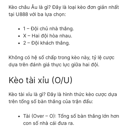
Kèo châu Âu là gì? Đây là loại kèo đơn giản nhất
tại U888 với ba lựa chọn:
1 – Đội chủ nhà thắng.
X – Hai đội hòa nhau.
2 – Đội khách thắng.
Không có hệ số chấp trong kèo này, tỷ lệ cược
dựa trên đánh giá thực lực giữa hai đội.
Kèo tài xỉu (O/U)
Kèo tài xỉu là gì? Đây là hình thức kèo cược dựa
trên tổng số bàn thắng của trận đấu:
Tài (Over – O): Tổng số bàn thắng lớn hơn
con số nhà cái đưa ra.