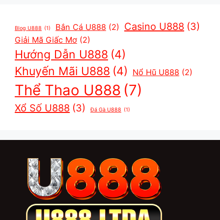
Casino U888
(3)
Bắn Cá U888
(2)
Blog U888
(1)
Giải Mã Giấc Mơ
(2)
Hướng Dẫn U888
(4)
Khuyến Mãi U888
(4)
Nổ Hũ U888
(2)
Thể Thao U888
(7)
Xổ Số U888
(3)
Đá Gà U888
(1)