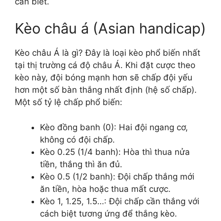
cần biết.
Kèo châu á (Asian handicap)
Kèo châu Á là gì? Đây là loại kèo phổ biến nhất
tại thị trường cá độ châu Á. Khi đặt cược theo
kèo này, đội bóng mạnh hơn sẽ chấp đội yếu
hơn một số bàn thắng nhất định (hệ số chấp).
Một số tỷ lệ chấp phổ biến:
Kèo đồng banh (0): Hai đội ngang cơ,
không có đội chấp.
Kèo 0.25 (1/4 banh): Hòa thì thua nửa
tiền, thắng thì ăn đủ.
Kèo 0.5 (1/2 banh): Đội chấp thắng mới
ăn tiền, hòa hoặc thua mất cược.
Kèo 1, 1.25, 1.5…: Đội chấp cần thắng với
cách biệt tương ứng để thắng kèo.