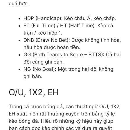
quả hơn.
HDP (Handicap): Kèo châu Á, kèo chấp.
FT (Full Time) / HT (Half Time): Kèo cả
trận / kèo hiệp 1.
DNB (Draw No Bet): Cược không tính hòa,
nếu hòa được hoàn tiền.
GG (Both Teams to Score – BTTS): Cả hai
đội cùng ghi bàn.
NG (No Goal): Một trong hai đội không
ghi bàn.
O/U, 1X2, EH
Trong cá cược bóng đá, các thuật ngữ O/U, 1X2,
EH xuất hiện rất thường xuyên trên bảng tỷ lệ
kèo bóng đá. Hiểu rõ những ký hiệu này giúp
bạn cách đọc kèo chính xác và đưa ra quyết