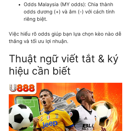
Odds Malaysia (MY odds): Chia thành
odds dương (+) và âm (-) với cách tính
riêng biệt.
Việc hiểu rõ odds giúp bạn lựa chọn kèo nào dễ
thắng và tối ưu lợi nhuận.
Thuật ngữ viết tắt & ký
hiệu cần biết