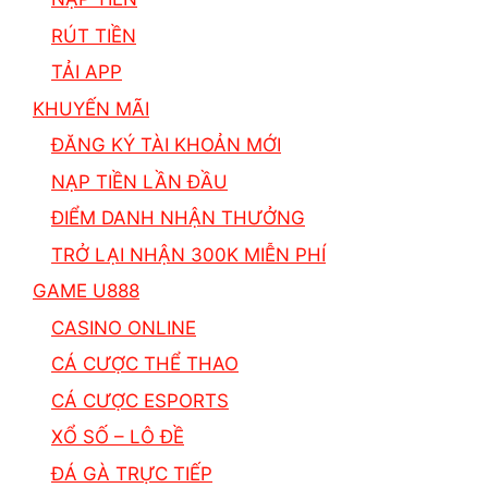
RÚT TIỀN
TẢI APP
KHUYẾN MÃI
ĐĂNG KÝ TÀI KHOẢN MỚI
NẠP TIỀN LẦN ĐẦU
ĐIỂM DANH NHẬN THƯỞNG
TRỞ LẠI NHẬN 300K MIỄN PHÍ
GAME U888
CASINO ONLINE
CÁ CƯỢC THỂ THAO
CÁ CƯỢC ESPORTS
XỔ SỐ – LÔ ĐỀ
ĐÁ GÀ TRỰC TIẾP