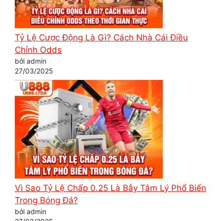
Tỷ Lệ Cược Động Là Gì? Cách Nhà Cái Điều
Chỉnh Odds
bởi admin
27/03/2025
Vì Sao Tỷ Lệ Chấp 0.25 Là Bẫy Tâm Lý Phổ Biến
Trong Bóng Đá?
bởi admin