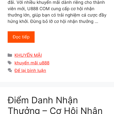
đãi. Với nhiều khuyến mãi dành riêng cho thành
viên mới, U888 COM cung cấp cơ hội nhận
thưởng lớn, giúp bạn có trải nghiệm cá cược đầy
hứng khởi. Đừng bỏ lỡ cơ hội nhận thưởng …
Đọc tiếp
Danh
KHUYẾN MÃI
mục
Thẻ
khuyến mãi u888
Để lại bình luận
Điểm Danh Nhận
Thưởng – Cơ Hội Nhận