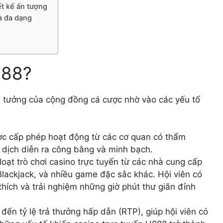
ết kế ấn tượng
à đa dạng
888?
 tưởng của cộng đồng cá cược nhờ vào các yếu tố
c cấp phép hoạt động từ các cơ quan có thẩm
 dịch diễn ra công bằng và minh bạch.
ạt trò chơi casino trực tuyến từ các nhà cung cấp
 Blackjack, và nhiều game đặc sắc khác. Hội viên có
thích và trải nghiệm những giờ phút thư giãn đỉnh
đến tỷ lệ trả thưởng hấp dẫn (RTP), giúp hội viên có