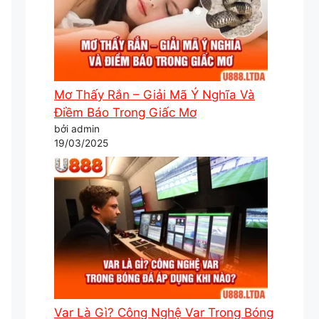
Mơ Thấy Rắn – Giải Mã Ý Nghĩa Và
Điềm Báo Trong Giấc Mơ
bởi admin
19/03/2025
Var Là Gì? Công Nghệ Var Trong Bóng