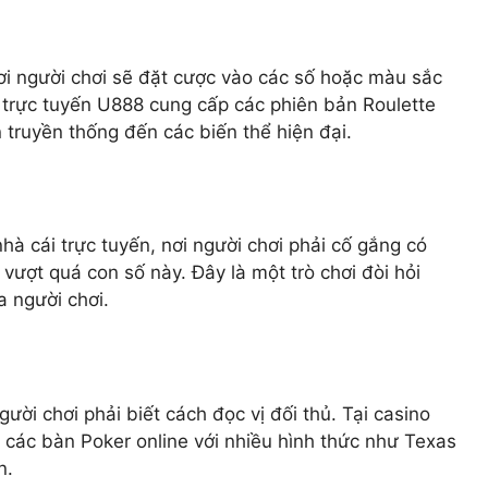
 nơi người chơi sẽ đặt cược vào các số hoặc màu sắc
trực tuyến U888 cung cấp các phiên bản Roulette
n truyền thống đến các biến thể hiện đại.
nhà cái trực tuyến, nơi người chơi phải cố gắng có
ượt quá con số này. Đây là một trò chơi đòi hỏi
a người chơi.
gười chơi phải biết cách đọc vị đối thủ. Tại casino
a các bàn Poker online với nhiều hình thức như Texas
n.