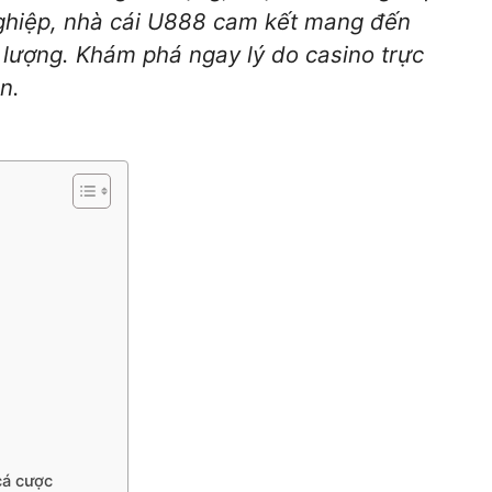
ghiệp, nhà cái U888 cam kết mang đến
ất lượng. Khám phá ngay lý do casino trực
n.
cá cược