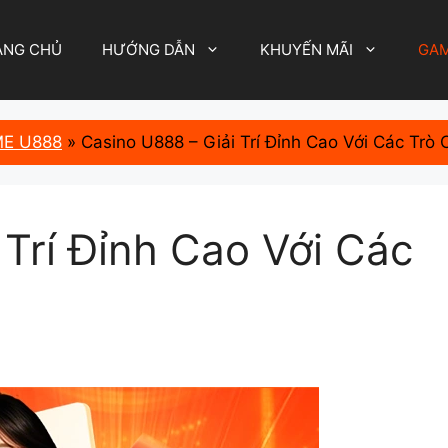
ANG CHỦ
HƯỚNG DẪN
KHUYẾN MÃI
GAM
E U888
»
Casino U888 – Giải Trí Đỉnh Cao Với Các Trò 
 Trí Đỉnh Cao Với Các