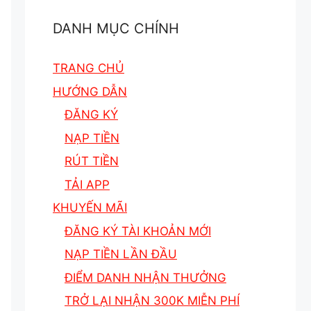
DANH MỤC CHÍNH
TRANG CHỦ
HƯỚNG DẪN
ĐĂNG KÝ
NẠP TIỀN
RÚT TIỀN
TẢI APP
KHUYẾN MÃI
ĐĂNG KÝ TÀI KHOẢN MỚI
NẠP TIỀN LẦN ĐẦU
ĐIỂM DANH NHẬN THƯỞNG
TRỞ LẠI NHẬN 300K MIỄN PHÍ