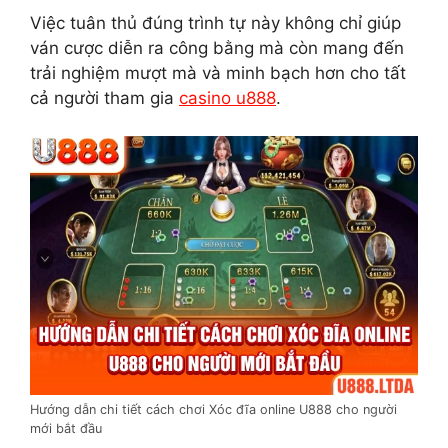
Việc tuân thủ đúng trình tự này không chỉ giúp
ván cược diễn ra công bằng mà còn mang đến
trải nghiệm mượt mà và minh bạch hơn cho tất
cả người tham gia
casino u888
.
Hướng dẫn chi tiết cách chơi Xóc đĩa online U888 cho người
mới bắt đầu