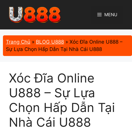
Chuyển
đến
MENU
nội
dung
Trang Chủ
»
BLOG U888
»
Xóc Đĩa Online U888 –
Sự Lựa Chọn Hấp Dẫn Tại Nhà Cái U888
Xóc Đĩa Online
U888 – Sự Lựa
Chọn Hấp Dẫn Tại
Nhà Cái U888