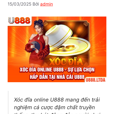
15/03/2025
Bởi
admin
Xóc đĩa online U888 mang đến trải
nghiệm cá cược đậm chất truyền