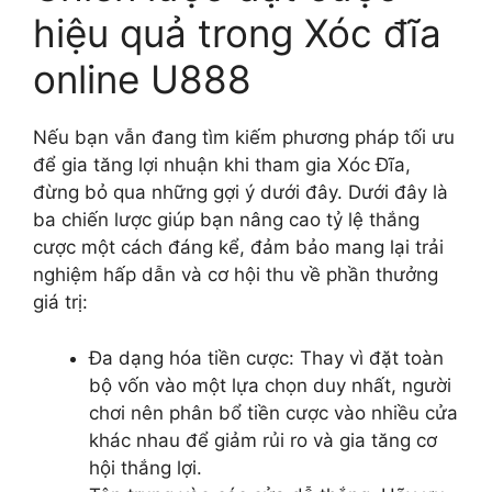
hiệu quả trong Xóc đĩa
online U888
Nếu bạn vẫn đang tìm kiếm phương pháp tối ưu
để gia tăng lợi nhuận khi tham gia Xóc Đĩa,
đừng bỏ qua những gợi ý dưới đây. Dưới đây là
ba chiến lược giúp bạn nâng cao tỷ lệ thắng
cược một cách đáng kể, đảm bảo mang lại trải
nghiệm hấp dẫn và cơ hội thu về phần thưởng
giá trị:
Đa dạng hóa tiền cược: Thay vì đặt toàn
bộ vốn vào một lựa chọn duy nhất, người
chơi nên phân bổ tiền cược vào nhiều cửa
khác nhau để giảm rủi ro và gia tăng cơ
hội thắng lợi.