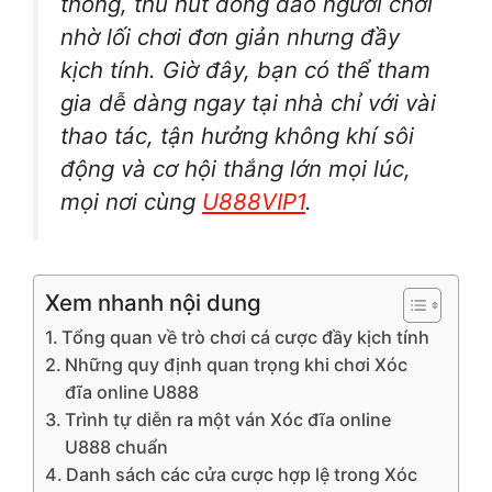
thống, thu hút đông đảo người chơi
nhờ lối chơi đơn giản nhưng đầy
kịch tính. Giờ đây, bạn có thể tham
gia dễ dàng ngay tại nhà chỉ với vài
thao tác, tận hưởng không khí sôi
động và cơ hội thắng lớn mọi lúc,
mọi nơi cùng
U888VIP1
.
Xem nhanh nội dung
Tổng quan về trò chơi cá cược đầy kịch tính
Những quy định quan trọng khi chơi Xóc
đĩa online U888
Trình tự diễn ra một ván Xóc đĩa online
U888 chuẩn
Danh sách các cửa cược hợp lệ trong Xóc